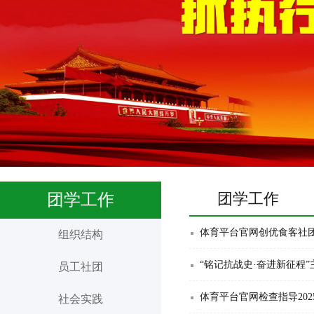
团学工作
团学工作
体育平台官网创优食客社团
组织结构
“铭记抗战史·奋进新征程
员工社团
体育平台官网检查指导20
社会实践