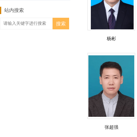
站内搜索
杨彬
张超强