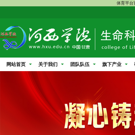
体育平台
网站首页
关于我们
团队队伍
旗下产业