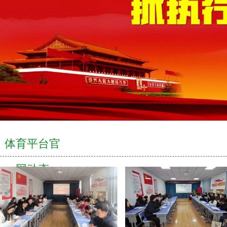
体育平台官
网动态