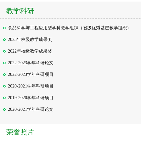
教学科研
食品科学与工程应用型学科教学组织（省级优秀基层教学组织）
2023年校级教学成果奖
2022年校级教学成果奖
2022-2023学年科研论文
2022-2023学年科研项目
2020-2021学年科研项目
2019-2020学年科研项目
2020-2021学年科研论文
荣誉照片