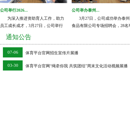
公司举行2026...
公司举办泰州...
为深入推进资助育人工作，助力
3月27日，公司成功举办泰
员工成长成才，3月27日，公司举行
食品有限公司专场招聘会，28名
2026...
生投递简历并全部...
通知公告
07-06
体育平台官网招生宣传片展播
03-30
体育平台官网“绳牵你我 共筑团结”周末文化活动视频展播