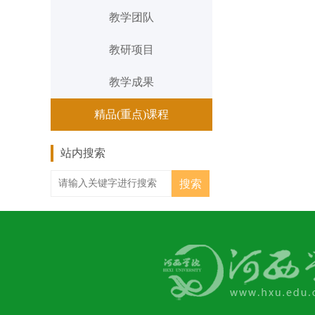
教学团队
教研项目
教学成果
精品(重点)课程
站内搜索