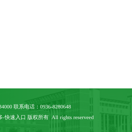
4000 联系电话：0936-8280648
多多-快速入口 版权所有
All ri
ghts reserveed