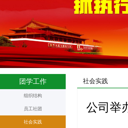
社会实践
团学工作
组织结构
公司举
员工社团
社会实践