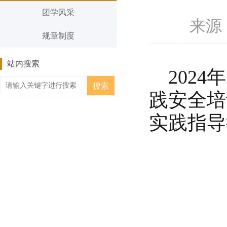
团学风采
来源：
规章制度
站内搜索
202
践安全培
实践指导