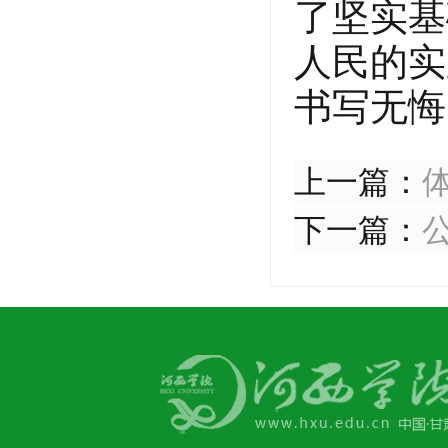
了坚实基
人民的实
书写无悔
上一篇：
下一篇：