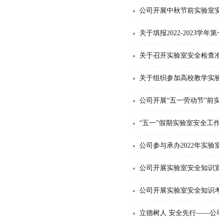
公司开展中秋节前实验室
关于填报2022-2023
关于召开实验室安全检查准
关于组织参加高校教学实
公司开展“五一劳动节”前
“五一”假期实验室安全工
公司参与承办2022年实
公司开展实验室安全知识
公司开展实验室安全知识
立德树人 安全先行——公