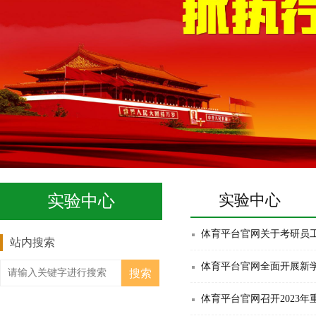
实验中心
实验中心
体育平台官网关于考研员
站内搜索
体育平台官网全面开展新
体育平台官网召开2023