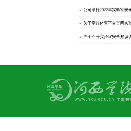
公司举行2022年实验室
关于举行体育平台官网实
关于召开实验室安全知识