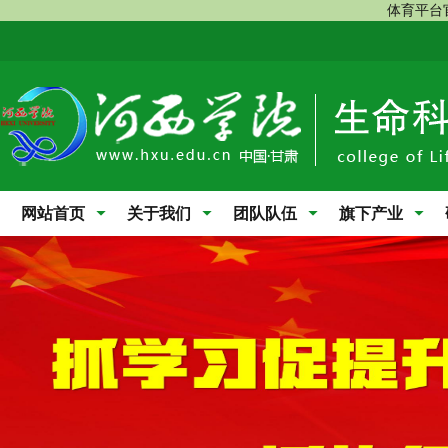
体育平台
网站首页
关于我们
团队队伍
旗下产业